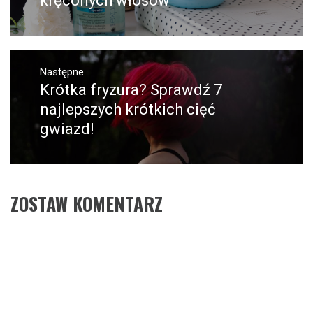
kręconych włosów
Następne
Krótka fryzura? Sprawdź 7
Następny
post:
najlepszych krótkich cięć
gwiazd!
ZOSTAW KOMENTARZ