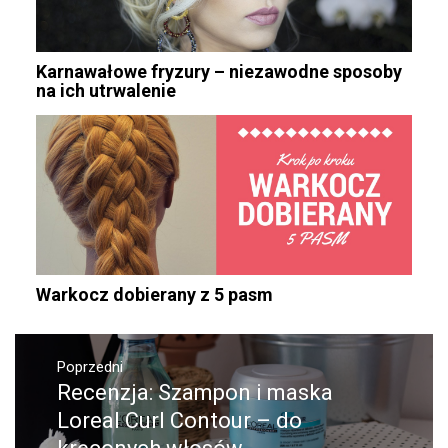
Karnawałowe fryzury – niezawodne sposoby
na ich utrwalenie
Warkocz dobierany z 5 pasm
Nawigacja
wpisu
Poprzedni
Recenzja: Szampon i maska
Poprzedni
wpis:
Loreal Curl Contour – do