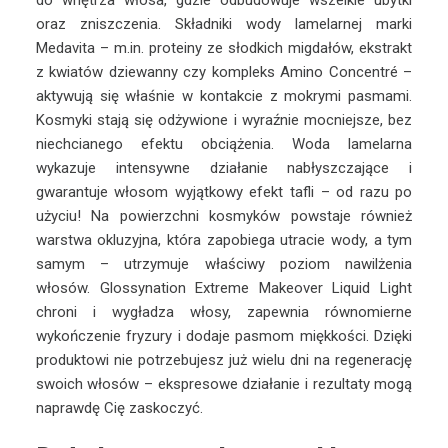
do wnętrza włosa, gdzie odbudowuje wszelkie ubytki
oraz zniszczenia. Składniki wody lamelarnej marki
Medavita – m.in. proteiny ze słodkich migdałów, ekstrakt
z kwiatów dziewanny czy kompleks Amino Concentré –
aktywują się właśnie w kontakcie z mokrymi pasmami.
Kosmyki stają się odżywione i wyraźnie mocniejsze, bez
niechcianego efektu obciążenia. Woda lamelarna
wykazuje intensywne działanie nabłyszczające i
gwarantuje włosom wyjątkowy efekt tafli – od razu po
użyciu! Na powierzchni kosmyków powstaje również
warstwa okluzyjna, która zapobiega utracie wody, a tym
samym – utrzymuje właściwy poziom nawilżenia
włosów. Glossynation Extreme Makeover Liquid Light
chroni i wygładza włosy, zapewnia równomierne
wykończenie fryzury i dodaje pasmom miękkości. Dzięki
produktowi nie potrzebujesz już wielu dni na regenerację
swoich włosów – ekspresowe działanie i rezultaty mogą
naprawdę Cię zaskoczyć.