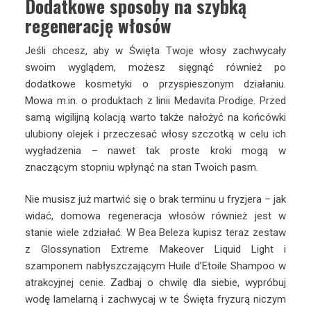
Dodatkowe sposoby na szybką
regenerację włosów
Jeśli chcesz, aby w Święta Twoje włosy zachwycały
swoim wyglądem, możesz sięgnąć również po
dodatkowe kosmetyki o przyspieszonym działaniu.
Mowa m.in. o produktach z linii Medavita Prodige. Przed
samą wigilijną kolacją warto także nałożyć na końcówki
ulubiony olejek i przeczesać włosy szczotką w celu ich
wygładzenia – nawet tak proste kroki mogą w
znaczącym stopniu wpłynąć na stan Twoich pasm.
Nie musisz już martwić się o brak terminu u fryzjera – jak
widać, domowa regeneracja włosów również jest w
stanie wiele zdziałać. W Bea Beleza kupisz teraz zestaw
z Glossynation Extreme Makeover Liquid Light i
szamponem nabłyszczającym Huile d’Etoile Shampoo w
atrakcyjnej cenie. Zadbaj o chwilę dla siebie, wypróbuj
wodę lamelarną i zachwycaj w te Święta fryzurą niczym