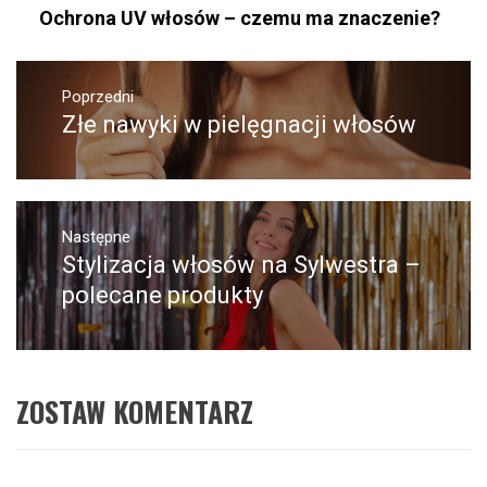
Ochrona UV włosów – czemu ma znaczenie?
Nawigacja
wpisu
Poprzedni
Złe nawyki w pielęgnacji włosów
Poprzedni
wpis:
Następne
Stylizacja włosów na Sylwestra –
Następny
post:
polecane produkty
ZOSTAW KOMENTARZ