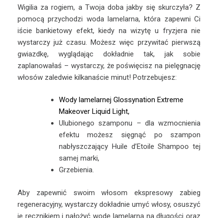
Wigilia za rogiem, a Twoja doba jakby się skurczyła? Z
pomocą przychodzi woda lamelarna, która zapewni Ci
iście bankietowy efekt, kiedy na wizytę u fryzjera nie
wystarczy już czasu. Możesz więc przywitać pierwszą
gwiazdkę, wyglądając dokładnie tak, jak sobie
zaplanowałaś – wystarczy, że poświęcisz na pielęgnację
włosów zaledwie kilkanaście minut! Potrzebujesz:
Wody lamelarnej Glossynation Extreme
Makeover Liquid Light,
Ulubionego szamponu – dla wzmocnienia
efektu możesz sięgnąć po szampon
nabłyszczający Huile d’Etoile Shampoo tej
samej marki,
Grzebienia.
Aby zapewnić swoim włosom ekspresowy zabieg
regeneracyjny, wystarczy dokładnie umyć włosy, osuszyć
je ręcznikiem i nałożyć wodę lamelarną na długości oraz