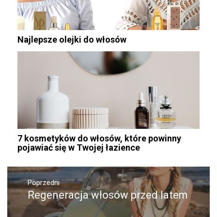
Najlepsze olejki do włosów
7 kosmetyków do włosów, które powinny
pojawiać się w Twojej łazience
Nawigacja
wpisu
Poprzedni
Regeneracja włosów przed latem
Poprzedni
wpis: