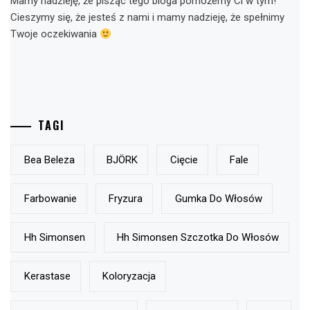
Mamy nadzieję, że pisząc tego bloga pomożemy Ci w tym!
Cieszymy się, że jesteś z nami i mamy nadzieję, że spełnimy
Twoje oczekiwania
TAGI
Bea Beleza
BJÖRK
Cięcie
Fale
Farbowanie
Fryzura
Gumka Do Włosów
Hh Simonsen
Hh Simonsen Szczotka Do Włosów
Kerastase
Koloryzacja