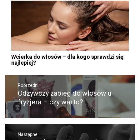
Wcierka do włosów – dla kogo sprawdzi się
najlepiej?
Nawigacja
wpisu
Poprzedni
Odżywczy zabieg do włosów u
Poprzedni
wpis:
fryzjera – czy warto?
Następne