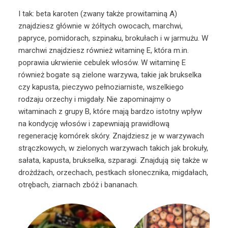
I tak: beta karoten (zwany także prowitaminą A)
znajdziesz głównie w żółtych owocach, marchwi,
papryce, pomidorach, szpinaku, brokułach i w jarmużu. W
marchwi znajdziesz również witaminę E, która m.in.
poprawia ukrwienie cebulek włosów. W witaminę E
również bogate są zielone warzywa, takie jak brukselka
czy kapusta, pieczywo pełnoziarniste, wszelkiego
rodzaju orzechy i migdały. Nie zapominajmy o
witaminach z grupy B, które mają bardzo istotny wpływ
na kondycję włosów i zapewniają prawidłową
regenerację komórek skóry. Znajdziesz je w warzywach
strączkowych, w zielonych warzywach takich jak brokuły,
sałata, kapusta, brukselka, szparagi. Znajdują się także w
drożdżach, orzechach, pestkach słonecznika, migdałach,
otrębach, ziarnach zbóż i bananach.