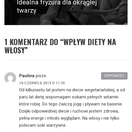
Idealna fryzura dla okrągłej
Następny
post:
twarzy
1 KOMENTARZ DO “
WPŁYW DIETY NA
WŁOSY
”
Paulina
pisze:
ODPOWIEDZ
18 CZERWCA 2019 O 11:35
Od kilkunastu lat jestem na diecie wegetariańskiej, a od
paru lat dietę wspomagam sokami pełnych witamin
które robię. Do tego ćwiczę jogę i pływam na basenie.
Dzięki odpowiedniej diecie i ruchowi jestem zdrowa,
pełna energii i młodo wyglądam. Na włosy i nie tylko
polecam soki warzywne.