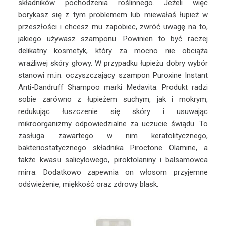
składników pochodzenia roślinnego. Jeżeli więc
borykasz się z tym problemem lub miewałaś łupież w
przeszłości i chcesz mu zapobiec, zwróć uwagę na to,
jakiego używasz szamponu. Powinien to być raczej
delikatny kosmetyk, który za mocno nie obciąża
wrażliwej skóry głowy. W przypadku łupieżu dobry wybór
stanowi m.in. oczyszczający szampon Puroxine Instant
Anti-Dandruff Shampoo marki Medavita. Produkt radzi
sobie zarówno z łupieżem suchym, jak i mokrym,
redukując łuszczenie się skóry i usuwając
mikroorganizmy odpowiedzialne za uczucie świądu. To
zasługa zawartego w nim keratolitycznego,
bakteriostatycznego składnika Piroctone Olamine, a
także kwasu salicylowego, piroktolaniny i balsamowca
mirra. Dodatkowo zapewnia on włosom przyjemne
odświeżenie, miękkość oraz zdrowy blask.