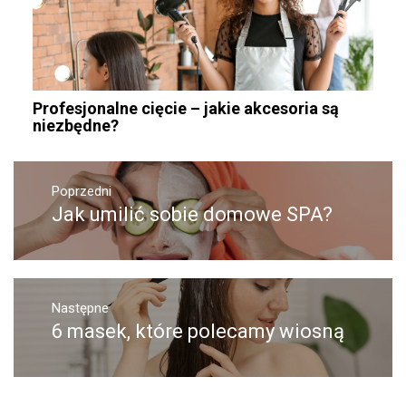
Profesjonalne cięcie – jakie akcesoria są
niezbędne?
Nawigacja
wpisu
Poprzedni
Jak umilić sobie domowe SPA?
Poprzedni
wpis:
Następne
6 masek, które polecamy wiosną
Następny
post: