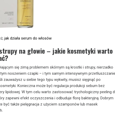
eż,
jak działa serum do włosów
 strupy na głowie – jakie kosmetyki warto
ać?
iającym się zimą problemem skórnym są krostki i strupy, nierzadko
tym noszeniem czapki – i tym samym intensywnym przetłuszczan
śli zauważysz u siebie tego typu wykwity, musisz sięgnąć po
kosmetyki. Konieczna może być regulacja produkcji sebum bez
ery lipidowej. W tym celu warto zastosować trychologiczny peeling 
óry zapewni efekt oczyszczenia i odbuduje florę bakteryjną. Dobrym
 być także pielęgnacja z użyciem szamponów lub masek
h.