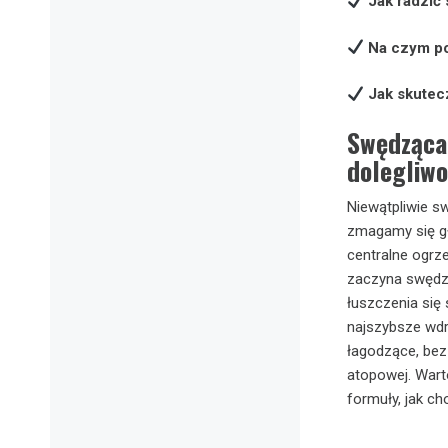
Jak radzić
Na czym pol
Jak skutec
Swędząca
dolegliw
Niewątpliwie sw
zmagamy się gł
centralne ogrz
zaczyna swędzi
łuszczenia się 
najszybsze wdr
łagodzące, bez
atopowej. Warto
formuły, jak ch