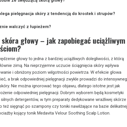
 sobie ze swędzącą skórą głowy?
ega pielęgnacja skóry z tendencją do krostek i strupów?
znie walczyć z łupieżem?
 skóra głowy – jak zapobiegać uciążliwym
ościom?
ędzenie głowy to jedna z bardziej uciążliwych dolegliwości, z którą
ównie zimą. Na nieprzyjemne uczucie ściągnięcia skóry wpływa
ewanie i obniżony poziom wilgotności powietrza. W efekcie głowa
eć, a brak odpowiedniej pielęgnacji zwykle prowadzi do intensywne
skóry. Nie można ignorować tego objawu, dlatego istotne jest jak
ożenie odpowiedniej pielęgnacji. Dobrym wyborem będą kosmetyki
 silnych detergentów, w tym preparaty dedykowane wrażliwej skórze
 też sięgnąć po szampony czy toniki nawilżające na bazie delikatne
ociażby kojący tonik Medavita Velour Soothing Scalp Lotion.