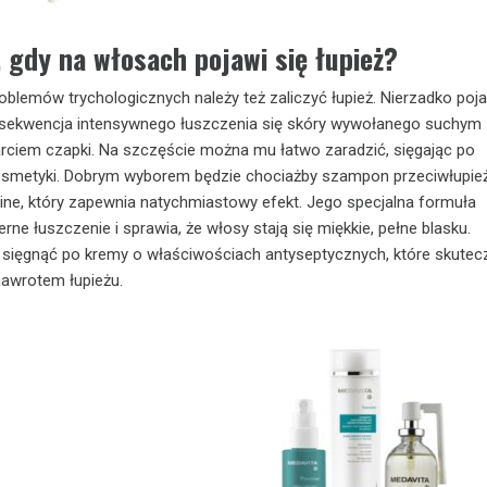
, gdy na włosach pojawi się łupież?
oblemów trychologicznych należy też zaliczyć łupież. Nierzadko poj
nsekwencja intensywnego łuszczenia się skóry wywołanego suchym
arciem czapki. Na szczęście można mu łatwo zaradzić, sięgając po
smetyki. Dobrym wyborem będzie chociażby szampon przeciwłupi
ine, który zapewnia natychmiastowy efekt. Jego specjalna formuła
rne łuszczenie i sprawia, że włosy stają się miękkie, pełne blasku.
sięgnąć po kremy o właściwościach antyseptycznych, które skutec
nawrotem łupieżu.