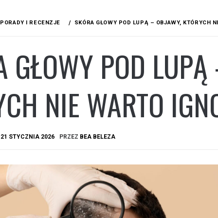
PORADY I RECENZJE
SKÓRA GŁOWY POD LUPĄ – OBJAWY, KTÓRYCH N
A GŁOWY POD LUPĄ 
YCH NIE WARTO IGN
A
21 STYCZNIA 2026
PRZEZ
BEA BELEZA