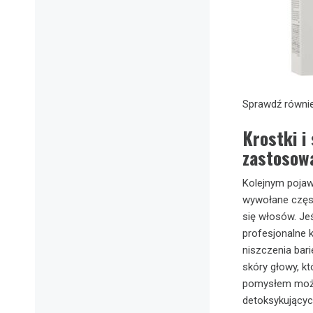
Sprawdź równi
Krostki i
zastosow
Kolejnym pojaw
wywołane częs
się włosów. Je
profesjonalne 
niszczenia bari
skóry głowy, kt
pomysłem może
detoksykującyc