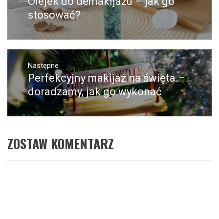
Olejek do demakijażu – jak go
wpis:
stosować?
Następne
Perfekcyjny makijaż na święta –
Następny
post:
doradzamy, jak go wykonać
ZOSTAW KOMENTARZ