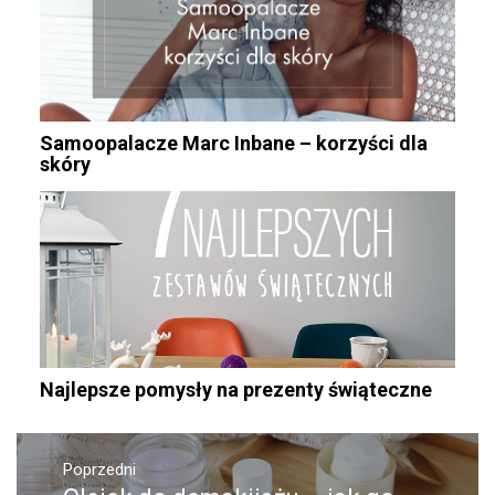
Samoopalacze Marc Inbane – korzyści dla
skóry
Najlepsze pomysły na prezenty świąteczne
Nawigacja
wpisu
Poprzedni
Poprzedni