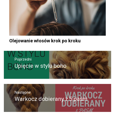
Olejowanie włosów krok po kroku
Nawigacja
wpisu
Poprzedni
Upięcie w stylu boho
Poprzedni
wpis:
Następne
Warkocz dobierany z 5 pasm
Następny
post: