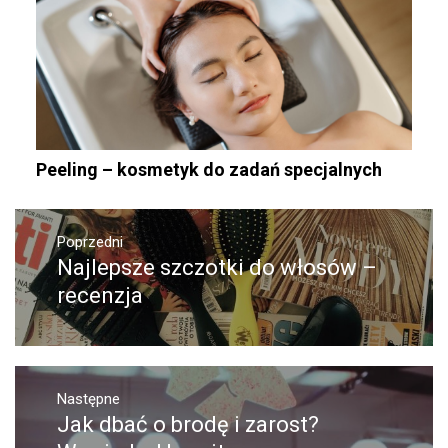
Peeling – kosmetyk do zadań specjalnych
Nawigacja
wpisu
Poprzedni
Najlepsze szczotki do włosów –
Poprzedni
wpis:
recenzja
Następne
Jak dbać o brodę i zarost?
Następny
post: