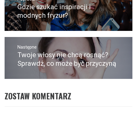
wpisu
Gdzie szukać inspiracji i
Poprzedni
wpis:
modnych fryzur?
Następne
Twoje włosy nie chcą rosnąć?
Następny
post:
Sprawdź, co może być przyczyną
ZOSTAW KOMENTARZ