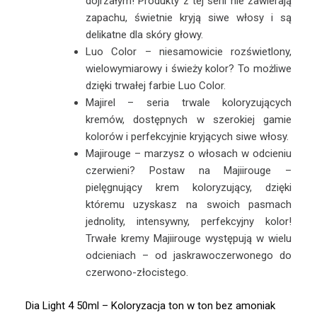
dojrzałym! Produkty z tej serii nie zawierają
zapachu, świetnie kryją siwe włosy i są
delikatne dla skóry głowy.
Luo Color – niesamowicie rozświetlony,
wielowymiarowy i świeży kolor? To możliwe
dzięki trwałej farbie Luo Color.
Majirel – seria trwale koloryzujących
kremów, dostępnych w szerokiej gamie
kolorów i perfekcyjnie kryjących siwe włosy.
Majirouge – marzysz o włosach w odcieniu
czerwieni? Postaw na Majiirouge –
pielęgnujący krem koloryzujący, dzięki
któremu uzyskasz na swoich pasmach
jednolity, intensywny, perfekcyjny kolor!
Trwałe kremy Majiirouge występują w wielu
odcieniach – od jaskrawoczerwonego do
czerwono-złocistego.
Dia Light 4 50ml – Koloryzacja ton w ton bez amoniak