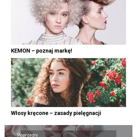
KEMON – poznaj markę!
Włosy kręcone – zasady pielęgnacji
Nawigacja
Poprzedni