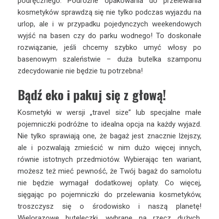
podręcznego. Podróżne opakowania do przelewania
kosmetyków sprawdzą się nie tylko podczas wyjazdu na
urlop, ale i w przypadku pojedynczych weekendowych
wyjść na basen czy do parku wodnego! To doskonałe
rozwiązanie, jeśli chcemy szybko umyć włosy po
basenowym szaleństwie – duża butelka szamponu
zdecydowanie nie będzie tu potrzebna!
Bądź eko i pakuj się z głową!
Kosmetyki w wersji „travel size” lub specjalne małe
pojemniczki podróżne to idealna opcja na każdy wyjazd.
Nie tylko sprawiają one, że bagaż jest znacznie lżejszy,
ale i pozwalają zmieścić w nim dużo więcej innych,
równie istotnych przedmiotów. Wybierając ten wariant,
możesz też mieć pewność, że Twój bagaż do samolotu
nie będzie wymagał dodatkowej opłaty. Co więcej,
sięgając po pojemniczki do przelewania kosmetyków,
troszczysz się o środowisko i naszą planetę!
Wielorazowe buteleczki, wybrane na rzecz dużych,