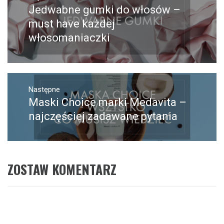
wpisu
Jedwabne gumki do włosów –
Poprzedni
wpis:
must have każdej
włosomaniaczki
Następne
Maski Choice marki Medavita –
Następny
post:
najczęściej zadawane pytania
ZOSTAW KOMENTARZ