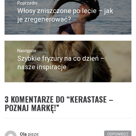
wpisu
Poprzedni
Włosy zniszczone po lecie – jak
Poprzedni
wpis:
je zregenerować?
Następne
Szybkie fryzury na co dzień –
Następny
post:
nasze inspiracje
3 KOMENTARZE DO “
KERASTASE –
POZNAJ MARKĘ!
”
Ola
pisze:
ODPOWIEDZ