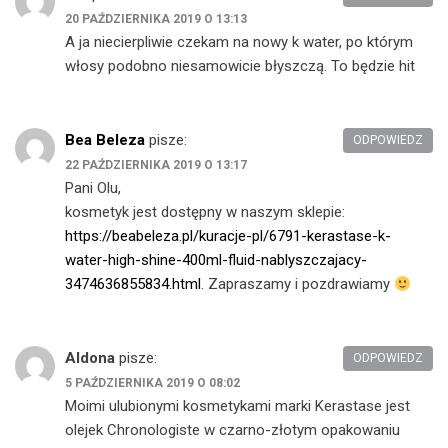
20 PAŹDZIERNIKA 2019 O 13:13
A ja niecierpliwie czekam na nowy k water, po którym
włosy podobno niesamowicie błyszczą. To będzie hit
Bea Beleza
pisze:
ODPOWIEDZ
22 PAŹDZIERNIKA 2019 O 13:17
Pani Olu,
kosmetyk jest dostępny w naszym sklepie:
https://beabeleza.pl/kuracje-pl/6791-kerastase-k-
water-high-shine-400ml-fluid-nablyszczajacy-
3474636855834.html
. Zapraszamy i pozdrawiamy
Aldona
pisze:
ODPOWIEDZ
5 PAŹDZIERNIKA 2019 O 08:02
Moimi ulubionymi kosmetykami marki Kerastase jest
olejek Chronologiste w czarno-złotym opakowaniu