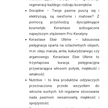
regeneracji każdego rodzaju kosmyków.
Discipline – Twoje pasma puszą się i
elektryzują, są niesforne i matowe? Z
pomocą przychodzą dyscyplinujące
kosmetyki Kerastase wzbogacone
najwyższym stężeniem Pro-Keratyny.
Kerastase Elixir Ultime – luksusowa
pielęgnacja oparta na szlachetnych olejach,
m.in. oleju marula, amla, kukurydzianego czy
arganowego. Kerastase Elixir Ultime to
trzyetapowa kuracja pielęgnacyjna
przywracająca włosom połysk, miękkość i
witalność.
Nutritive – to linia produktów odżywczych
przeznaczona przede wszystkim do
włosów suchych. Ich regularne stosowanie
nada pasmom niesamowitą miękkość i
sprężystość.