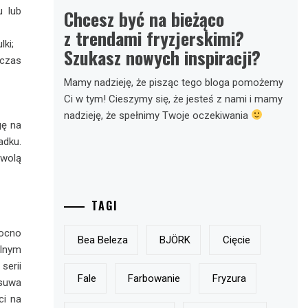
u lub
Chcesz być na bieżąco
z trendami fryzjerskimi?
ki;
Szukasz nowych inspiracji?
 czas
Mamy nadzieję, że pisząc tego bloga pomożemy
Ci w tym! Cieszymy się, że jesteś z nami i mamy
nadzieję, że spełnimy Twoje oczekiwania
gę na
adku.
zwolą
TAGI
ocno
Bea Beleza
BJÖRK
Cięcie
alnym
serii
Fale
Farbowanie
Fryzura
usuwa
ci na