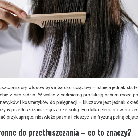
uszczania się włosów bywa bardzo uciążliwy – istnieją jednak skut
sobie z nim radzić. W walce z nadmierną produkcją sebum może 
nawyków i kosmetyków do pielęgnacji – kluczowe jest jednak okreś
czyny przetłuszczania. Łącząc ze sobą tych kilka elementów, może
ć przyklapnięte, nieświeże pasma i cieszyć się fryzurą pełną objęto
onne do przetłuszczania – co to znaczy?