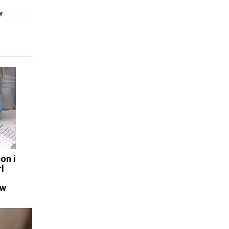
Y
on i
l
ów