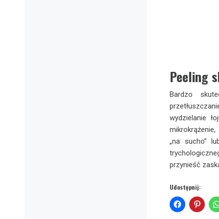
Peeling 
Bardzo skut
przetłuszczan
wydzielanie ł
mikrokrążenie
„na sucho” lu
trychologiczn
przynieść zask
Udostępnij: