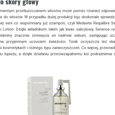
do skóry głowy
miernym przetłuszczaniem włosów może pomóc również odpowie
a do włosów. W przypadku dużej produkcji łoju doskonale sprawdz
mej serii co wspomniany już szampon, czyli Medavita Requilibre 
p Lotion. Dzięki składnikom takim jak kwas salicylowy, Serenoa r
olaminy znacznie zmniejsza on nadmiar sebum, zastępując uc
sów przyjemnym uczuciem świeżości. Tonik oczyszcza też ska
o kosmetykach i różnego typu zanieczyszczeń. Co więcej, przeciwd
 łupieżu, a dzięki działaniu przeciwzapalnemu koi podrażnienia 