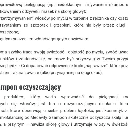
eprawidłową pielęgnacją (np. niedokładnym zmywaniem szampon
likowaniem odżywek i masek na skórę głowy);
rzetrzymywaniem” włosów po myciu w turbanie z ręcznika czy koszul
rzystaniem ze szczotek i grzebieni, które nie były przez długi
yszczone;
ęstym suszeniem włosów gorącym nawiewem.
sma szybko tracą swoją świeżość i objętość po myciu, zwróć uwa
punktów i zastanów się, co może być przyczyną w Twoim przyp
twiej będzie Ci dopasować odpowiednie kroki „naprawcze”, które po
oblem raz na zawsze (albo przynajmniej na długi czas).
ampon oczyszczający
 produktem, który warto wprowadzić do pielęgnacji m
ących się włosów, jest ten o oczyszczającym działaniu. Ide
ób, które obserwują u siebie problem łojotoku, jest kosmetyk z 
um-Balancing od Medavity. Szampon skutecznie oczyszcza skalp i 
, a przy tym – nawilża skórę głowy i utrzymuje włosy w świeżoś