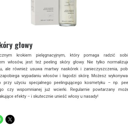
skóry głowy
ecznym krokiem pielęgnacyjnym, który pomaga radzić sob
iem włosów, jest też peeling skóry głowy. Nie tylko normalizu
oju, ale również usuwa martwy naskórek i zanieczyszczenia, po
, zapobiega wypadaniu włosów i łagodzi skórę. Możesz wykonyw
b przy użyciu specjalnego peelingującego kosmetyku – np. pee
ego czy wspomnianej już wcierki. Regularnie powtarzany moż
akujące efekty – i skutecznie unieść włosy u nasady!