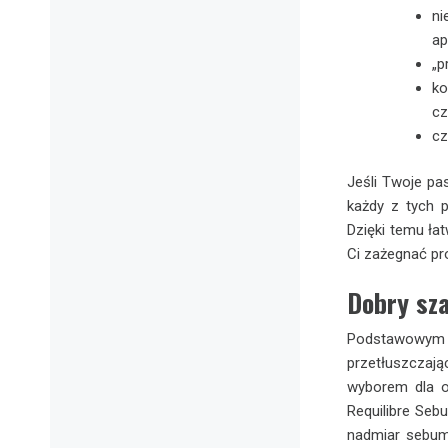
ni
ap
„p
ko
cz
cz
Jeśli Twoje pa
każdy z tych 
Dzięki temu ła
Ci zażegnać pr
Dobry sz
Podstawowym
przetłuszczaj
wyborem dla os
Requilibre Seb
nadmiar sebum