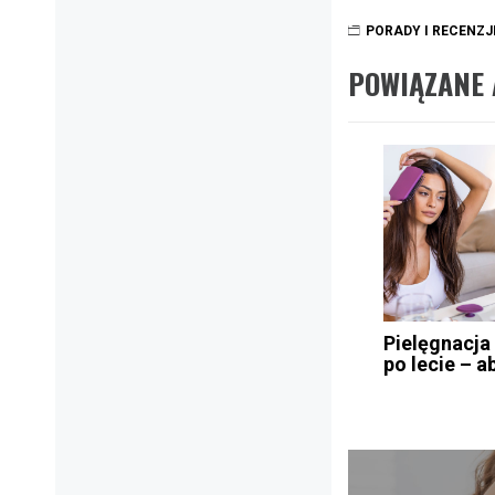
PORADY I RECENZJ
POWIĄZANE 
Pielęgnacja
po lecie – a
Nawigacja
wpisu