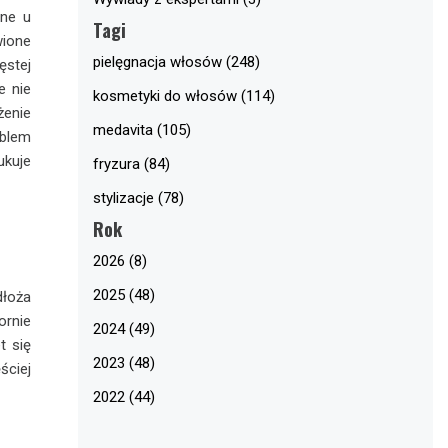
one u
Tagi
wione
pielęgnacja włosów (248)
ęstej
e nie
kosmetyki do włosów (114)
żenie
medavita (105)
blem
ukuje
fryzura (84)
stylizacje (78)
Rok
2026 (8)
2025 (48)
łoża
ornie
2024 (49)
t się
2023 (48)
ściej
2022 (44)