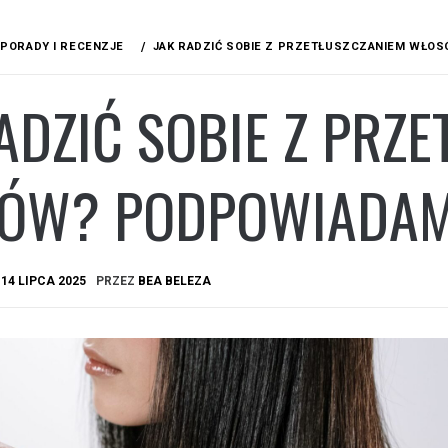
PORADY I RECENZJE
JAK RADZIĆ SOBIE Z PRZETŁUSZCZANIEM WŁO
ADZIĆ SOBIE Z PRZ
ÓW? PODPOWIADA
A
14 LIPCA 2025
PRZEZ
BEA BELEZA