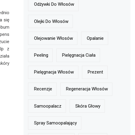
Odżywki Do Włosów
dnio
a się
Olejki Do Włosów
Sebum
epens
Olejowanie Włosów
Opalanie
zucie
lp z
Peeling
Pielęgnacja Ciała
ziała
skóry
Pielęgnacja Włosów
Prezent
Recenzje
Regeneracja Włosów
Samoopalacz
Skóra Głowy
Spray Samoopalający