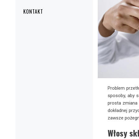
KONTAKT
Problem przetł
sposoby, aby 
prosta zmiana 
dokładnej przy
zawsze pożegna
Włosy skł