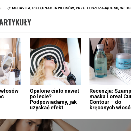
E
MEDAVITA
,
PIELĘGNACJA WŁOSÓW
,
PRZETŁUSZCZAJĄCE SIĘ WŁOS
ARTYKUŁY
 włosów
Opalone ciało nawet
Recenzja: Szamp
bc
po lecie?
maska Loreal Cur
Podpowiadamy, jak
Contour – do
uzyskać efekt
kręconych włos