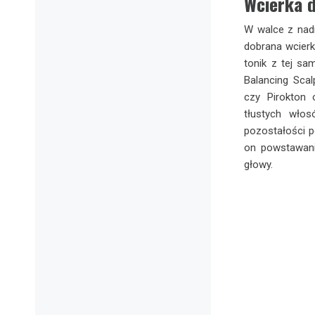
Wcierka 
W walce z nad
dobrana wcierk
tonik z tej sa
Balancing Scal
czy Pirokton 
tłustych wło
pozostałości p
on powstawaniu
głowy.