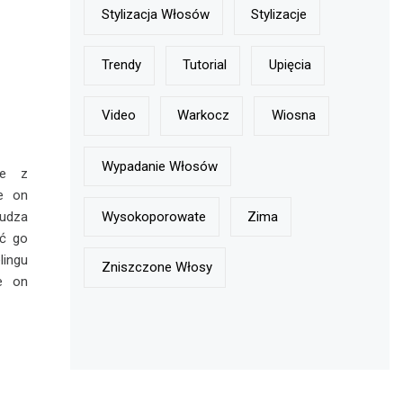
Stylizacja Włosów
Stylizacje
Trendy
Tutorial
Upięcia
Video
Warkocz
Wiosna
Wypadanie Włosów
ie z
je on
Wysokoporowate
Zima
budza
ać go
lingu
Zniszczone Włosy
e on