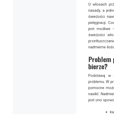
O włosach prz
nasady, a jedn
świeżości naw
pielęgnacji. 
jest możliwe 
świeżości wło
przetłuszczan
nadmierne iloś
Problem p
bierze?
Podstawą w p
problemu. W p
pomocne może 
nasilić. Nadmi
jest ono spow
kw