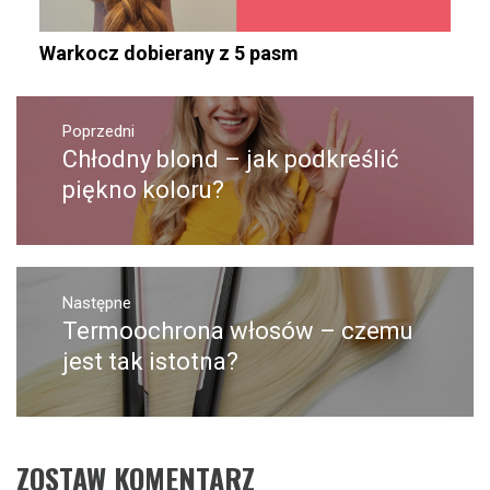
Warkocz dobierany z 5 pasm
Nawigacja
wpisu
Poprzedni
Chłodny blond – jak podkreślić
Poprzedni
wpis:
piękno koloru?
Następne
Termoochrona włosów – czemu
Następny
post:
jest tak istotna?
ZOSTAW KOMENTARZ