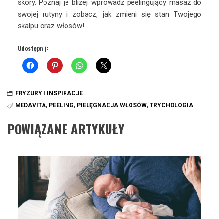
skóry. Poznaj je bliżej, wprowadź peelingujący masaż do
swojej rutyny i zobacz, jak zmieni się stan Twojego
skalpu oraz włosów!
Udostępnij:
FRYZURY I INSPIRACJE
MEDAVITA
,
PEELING
,
PIELĘGNACJA WŁOSÓW
,
TRYCHOLOGIA
POWIĄZANE ARTYKUŁY