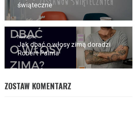
wpis:
świąteczne
Następne
Jak dbać o włosy zimą doradzi
Następny
post:
Robert Palma
ZOSTAW KOMENTARZ