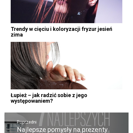
Trendy w cięciu i koloryzacji fryzur jesień
zima
Łupież – jak radzić sobie z jego
występowaniem?
Nawigacja
wpisu
Poprzedni
Najlepsze pomysły na prezenty
Poprzedni