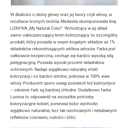
W dbałości o skórę głowy oraz jej twory czyli włosy, w
rezultacie licznych testów, Medavita skomponowała linię
LUXVIVA „My Natural Color”. Wchodzący w jej skład
samo-zabezpieczający krem koloryzujący, to szczególny
produkt, który posiada w swym bogatym składzie aż 1%
składników rekonstruujących włókna włosów. Farba jest
całkowicie bezpieczna, cechuje się bardzo wysoką siłą
pielęgnacyjną. Posiada wysoki procent składników
ochronnych. Nadaje wyjątkowo naturalny efekt
koloryzacji i co bardzo istotne, pokrywa w 100% siwe
włosy. Producent sporo uwagi poświecił też kolorystyce
– odcienie farb są bardziej chłodne. Dodatkowo farba
Luxviva to odpowiedź na wszystkie potrzeby
koloryzacyjne kobiet, ponieważ kolor wychodzi
wyjątkowo naturalnie, bez tak niechcianych i nielubianych
refleksów czerwieni, rudości i żółci.