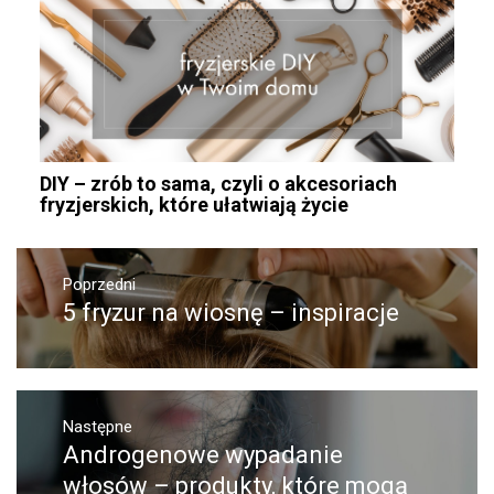
DIY – zrób to sama, czyli o akcesoriach
fryzjerskich, które ułatwiają życie
Nawigacja
wpisu
Poprzedni
5 fryzur na wiosnę – inspiracje
Poprzedni
wpis:
Następne
Androgenowe wypadanie
Następny
post:
włosów – produkty, które mogą