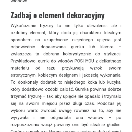
włosów!
Zadbaj o element dekoracyjny
Wykończenie fryzury to nie tylko utrwalenie, ale i
ozdobny element, który doda jej charakteru. Idealnym
sposobem na uzupełnienie niejednego upięcia jest
odpowiednio dopasowana gumka lub klamra –
zwłaszcza ta dobrana kolorystycznie do stylizacji.
Przykładowo, gumki do włosów POSHYOU z delikatnego
materiału od razu przykuwają wzrok swoim
estetycznym, kobiecym designem i jakością wykonania.
To doskonały dodatek to niejednego koka lub kucyka,
który dodatkowo ozdobi całość. Gumka powinna dobrze
trzymać fryzurę – tak, aby upięcie nie opadało i trzymało
się na swoim miejscu przez długi czas. Podczas jej
wyboru warto zwrócić uwagę również na to, aby nie
wyrywała i nie odgniatała ona włosów – po
rozpuszczeniu wciąż powinny one być idealnie gładkie.
Oprócz gumek czy klamer możesz wykorzystać również