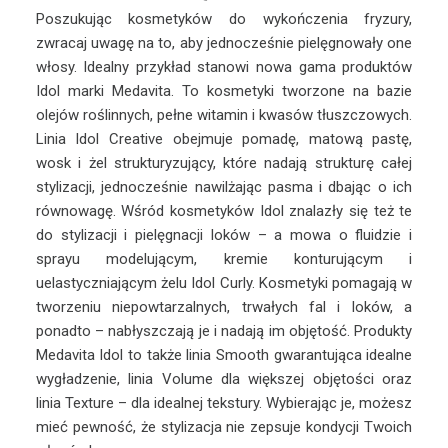
Poszukując kosmetyków do wykończenia fryzury,
zwracaj uwagę na to, aby jednocześnie pielęgnowały one
włosy. Idealny przykład stanowi nowa gama produktów
Idol marki Medavita. To kosmetyki tworzone na bazie
olejów roślinnych, pełne witamin i kwasów tłuszczowych.
Linia Idol Creative obejmuje pomadę, matową pastę,
wosk i żel strukturyzujący, które nadają strukturę całej
stylizacji, jednocześnie nawilżając pasma i dbając o ich
równowagę. Wśród kosmetyków Idol znalazły się też te
do stylizacji i pielęgnacji loków – a mowa o fluidzie i
sprayu modelującym, kremie konturującym i
uelastyczniającym żelu Idol Curly. Kosmetyki pomagają w
tworzeniu niepowtarzalnych, trwałych fal i loków, a
ponadto – nabłyszczają je i nadają im objętość. Produkty
Medavita Idol to także linia Smooth gwarantująca idealne
wygładzenie, linia Volume dla większej objętości oraz
linia Texture – dla idealnej tekstury. Wybierając je, możesz
mieć pewność, że stylizacja nie zepsuje kondycji Twoich