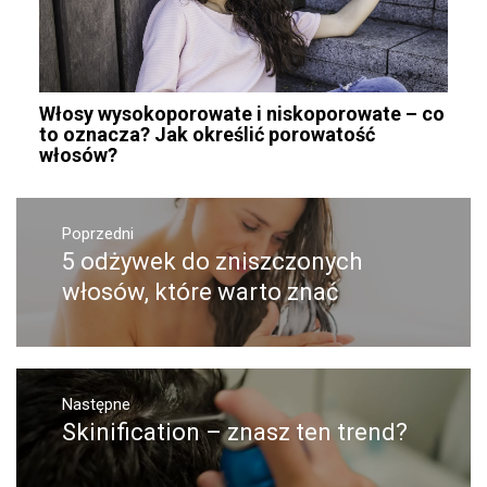
Włosy wysokoporowate i niskoporowate – co
to oznacza? Jak określić porowatość
włosów?
Nawigacja
wpisu
Poprzedni
5 odżywek do zniszczonych
Poprzedni
wpis:
włosów, które warto znać
Następne
Skinification – znasz ten trend?
Następny
post: