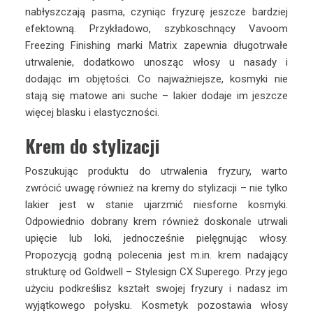
nabłyszczają pasma, czyniąc fryzurę jeszcze bardziej
efektowną. Przykładowo, szybkoschnący Vavoom
Freezing Finishing marki Matrix zapewnia długotrwałe
utrwalenie, dodatkowo unosząc włosy u nasady i
dodając im objętości. Co najważniejsze, kosmyki nie
stają się matowe ani suche – lakier dodaje im jeszcze
więcej blasku i elastyczności.
Krem do stylizacji
Poszukując produktu do utrwalenia fryzury, warto
zwrócić uwagę również na kremy do stylizacji – nie tylko
lakier jest w stanie ujarzmić niesforne kosmyki.
Odpowiednio dobrany krem również doskonale utrwali
upięcie lub loki, jednocześnie pielęgnując włosy.
Propozycją godną polecenia jest m.in. krem nadający
strukturę od Goldwell – Stylesign CX Superego. Przy jego
użyciu podkreślisz kształt swojej fryzury i nadasz im
wyjątkowego połysku. Kosmetyk pozostawia włosy