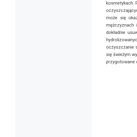
kosmetykach. 
oczyszczającyc
może się okaz
mężczyznach i
dokładnie usuw
hydrolizowan
oczyszczanie s
się świeżym wy
przygotowane d