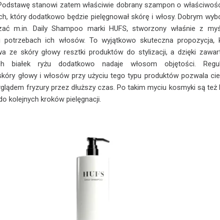
Podstawę stanowi zatem właściwie dobrany szampon o właściwoś
h, który dodatkowo będzie pielęgnował skórę i włosy. Dobrym wy
ać m.in. Daily Shampoo marki HUFS, stworzony właśnie z myś
 potrzebach ich włosów. To wyjątkowo skuteczna propozycja, 
a ze skóry głowy resztki produktów do stylizacji, a dzięki zawar
ych białek ryżu dodatkowo nadaje włosom objętości. Regul
kóry głowy i włosów przy użyciu tego typu produktów pozwala ci
glądem fryzury przez dłuższy czas. Po takim myciu kosmyki są też l
o kolejnych kroków pielęgnacji.