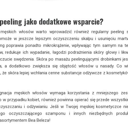
peeling jako dodatkowe wsparcie?
i męskich włosów warto wprowadzić również regularny peeling 
pomoże w jeszcze lepszym oczyszczeniu skalpu i usunięciu mar
ling poprawia ponadto mikrokrążenie, wpływając tym samym na 
, redukuje ich wypadanie, łagodzi podrażnienia skóry głowy i likw
czucie swędzenia. Skóra po masażu peelingującymi drobinkami jes
ona, a dodatkowo zwiększa się objętość włosów u nasady. Co wi
a, że skóra lepiej wchłania cenne substancje odżywcze z kosmetyk
ęgnacja męskich włosów wymaga korzystania z mniejszego zes
w przypadku kobiet, również powinna opierać się przede wszystk
zyszczaniu i odżywianiu. Jeśli w Twojej męskiej kosmetyczce n
ego oczyszczającego szamponu i innych niezbędnych produk
 asortymentem Bea Beleza!