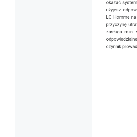
okazać system
użyjesz odpowi
LC Homme na ły
przyczynę utr
zasługa m.in.
odpowiedzialne
czynnik prowad