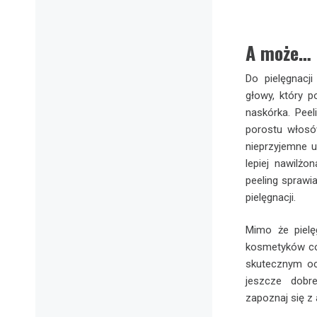
A może… 
Do pielęgnacj
głowy, który 
naskórka. Pee
porostu włosów
nieprzyjemne u
lepiej nawilż
peeling sprawi
pielęgnacji.
Mimo że piel
kosmetyków co 
skutecznym oc
jeszcze dobr
zapoznaj się z