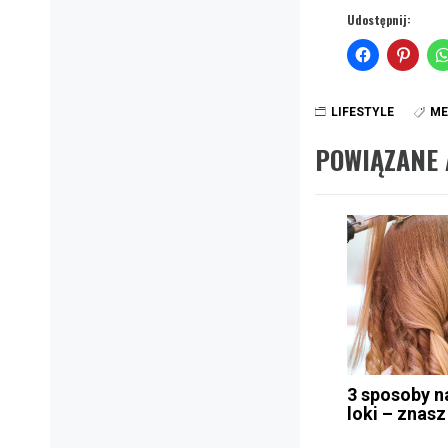
Udostępnij:
LIFESTYLE
ME
POWIĄZANE 
3 sposoby n
loki – znasz