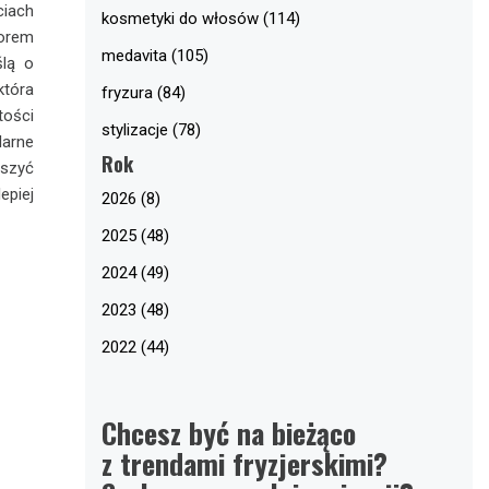
ciach
kosmetyki do włosów (114)
borem
medavita (105)
lą o
która
fryzura (84)
tości
stylizacje (78)
arne
Rok
eszyć
epiej
2026 (8)
2025 (48)
2024 (49)
2023 (48)
2022 (44)
Chcesz być na bieżąco
z trendami fryzjerskimi?