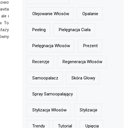
tkowo
avita
Olejowanie Włosów
Opalanie
ale i
w. To
ktazy
Peeling
Pielęgnacja Ciała
łówny
Pielęgnacja Włosów
Prezent
Recenzje
Regeneracja Włosów
Samoopalacz
Skóra Głowy
Spray Samoopalający
Stylizacja Włosów
Stylizacje
Trendy
Tutorial
Upięcia