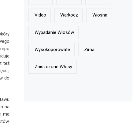
Video
Warkocz
Wiosna
Wypadanie Włosów
skóry
twego
tempo
Wysokoporowate
Zima
iduje
t też
Zniszczone Włosy
ęcej,
ów do
tawu
im na
ie ma
tów,