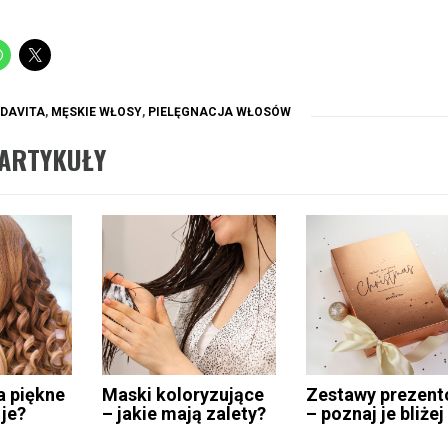
DAVITA
,
MĘSKIE WŁOSY
,
PIELĘGNACJA WŁOSÓW
ARTYKUŁY
a piękne
Maski koloryzujące
Zestawy prezen
 je?
– jakie mają zalety?
– poznaj je bliżej