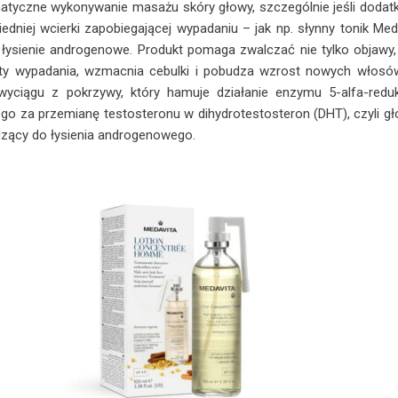
atyczne wykonywanie masażu skóry głowy, szczególnie jeśli doda
edniej wcierki zapobiegającej wypadaniu – jak np. słynny tonik Med
sienie androgenowe. Produkt pomaga zwalczać nie tylko objawy, 
aty wypadania, wzmacnia cebulki i pobudza wzrost nowych włosó
 wyciągu z pokrzywy, który hamuje działanie enzymu 5-alfa-redu
go za przemianę testosteronu w dihydrotestosteron (DHT), czyli g
zący do łysienia androgenowego.