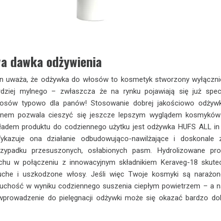
a dawka odżywienia
n uważa, że odżywka do włosów to kosmetyk stworzony wyłączni
ardziej mylnego – zwłaszcza że na rynku pojawiają się już spec
osów typowo dla panów! Stosowanie dobrej jakościowo odżywk
nem pozwala cieszyć się jeszcze lepszym wyglądem kosmyków
kładem produktu do codziennego użytku jest odżywka HUFS ALL i
Wykazuje ona działanie odbudowująco-nawilżające i doskonale 
ypadku przesuszonych, osłabionych pasm. Hydrolizowane prot
ochu w połączeniu z innowacyjnym składnikiem Keraveg-18 skute
che i uszkodzone włosy. Jeśli więc Twoje kosmyki są narażo
 suchość w wyniku codziennego suszenia ciepłym powietrzem – a 
wprowadzenie do pielęgnacji odżywki może się okazać bardzo d