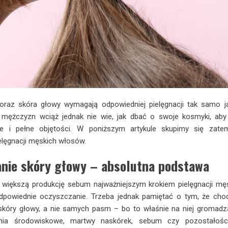
oraz skóra głowy wymagają odpowiedniej pielęgnacji tak samo j
u mężczyzn wciąż jednak nie wie, jak dbać o swoje kosmyki, aby
ce i pełne objętości. W poniższym artykule skupimy się zat
lęgnacji męskich włosów.
anie skóry głowy – absolutna podstawa
 większą produkcję sebum najważniejszym krokiem pielęgnacji mę
dpowiednie oczyszczanie. Trzeba jednak pamiętać o tym, że cho
skóry głowy, a nie samych pasm – bo to właśnie na niej gromadz
enia środowiskowe, martwy naskórek, sebum czy pozostałośc