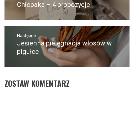
wpis:
Chłopaka – 4 propozycje
Następne
Jesienna pielęgnacja włosów w
Następny
post:
pigułce
ZOSTAW KOMENTARZ