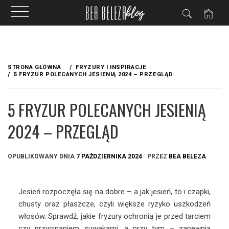
Przejdź
do
STRONA GŁÓWNA
FRYZURY I INSPIRACJE
treści
5 FRYZUR POLECANYCH JESIENIĄ 2024 – PRZEGLĄD
5 FRYZUR POLECANYCH JESIENIĄ
2024 – PRZEGLĄD
OPUBLIKOWANY DNIA
7 PAŹDZIERNIKA 2024
PRZEZ
BEA BELEZA
Jesień rozpoczęła się na dobre – a jak jesień, to i czapki,
chusty oraz płaszcze, czyli większe ryzyko uszkodzeń
włosów. Sprawdź, jakie fryzury ochronią je przed tarciem
czy przycinaniem suwakami, a przy tym – zapewnią