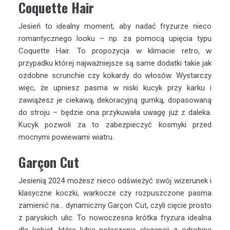
Coquette Hair
Jesień to idealny moment, aby nadać fryzurze nieco
romantycznego looku – np. za pomocą upięcia typu
Coquette Hair. To propozycja w klimacie retro, w
przypadku której najważniejsze są same dodatki takie jak
ozdobne scrunchie czy kokardy do włosów. Wystarczy
więc, że upniesz pasma w niski kucyk przy karku i
zawiążesz je ciekawą, dekoracyjną gumką, dopasowaną
do stroju – będzie ona przykuwała uwagę już z daleka.
Kucyk pozwoli za to zabezpieczyć kosmyki przed
mocnymi powiewami wiatru.
Garçon Cut
Jesienią 2024 możesz nieco odświeżyć swój wizerunek i
klasyczne koczki, warkocze czy rozpuszczone pasma
zamienić na… dynamiczny Garçon Cut, czyli cięcie prosto
z paryskich ulic. To nowoczesna krótka fryzura idealna
dla kobiet, które lubią połączenie elegancji z odrobiną