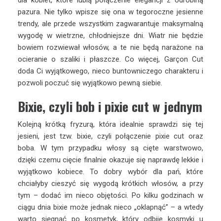
pazura. Nie tylko wpisze się ona w tegoroczne jesienne
trendy, ale przede wszystkim zagwarantuje maksymalną
wygodę w wietrzne, chłodniejsze dni. Wiatr nie będzie
bowiem rozwiewał włosów, a te nie będą narażone na
ocieranie o szaliki i płaszcze. Co więcej, Garçon Cut
doda Ci wyjątkowego, nieco buntowniczego charakteru i
pozwoli poczuć się wyjątkowo pewną siebie.
Bixie, czyli bob i pixie cut w jednym
Kolejną krótką fryzurą, która idealnie sprawdzi się tej
jesieni, jest tzw. bixie, czyli połączenie pixie cut oraz
boba. W tym przypadku włosy są cięte warstwowo,
dzięki czemu cięcie finalnie okazuje się naprawdę lekkie i
wyjątkowo kobiece. To dobry wybór dla pań, które
chciałyby cieszyć się wygodą krótkich włosów, a przy
tym – dodać im nieco objętości. Po kilku godzinach w
ciągu dnia bixie może jednak nieco „oklapnąć” – a wtedy
warto sięgnąć po kosmetyk, który odbije kosmyki u