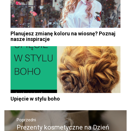
Planujesz zmianę koloru na wiosnę? Poznaj
nasze inspiracje
Upięcie w stylu boho
Nawigacja
wpisu
Poprzedni
Prezenty kosmetyczne na Dzień
Poprzedni