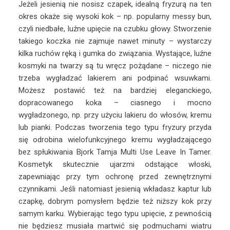
Jeżeli jesienią nie nosisz czapek, idealną fryzurą na ten
okres okaże się wysoki kok – np. popularny messy bun,
czyli niedbałe, luźne upięcie na czubku głowy. Stworzenie
takiego koczka nie zajmuje nawet minuty – wystarczy
kilka ruchów ręką i gumka do związania. Wystające, luźne
kosmyki na twarzy są tu wręcz pożądane – niczego nie
trzeba wygładzać lakierem ani podpinać wsuwkami.
Możesz postawić też na bardziej eleganckiego,
dopracowanego koka – ciasnego i mocno
wygładzonego, np. przy użyciu lakieru do włosów, kremu
lub pianki. Podczas tworzenia tego typu fryzury przyda
się odrobina wielofunkcyjnego kremu wygładzającego
bez spłukiwania Bjork Tamja Multi Use Leave In Tamer.
Kosmetyk skutecznie ujarzmi odstające włoski,
zapewniając przy tym ochronę przed zewnętrznymi
czynnikami. Jeśli natomiast jesienią wkładasz kaptur lub
czapkę, dobrym pomysłem będzie też niższy kok przy
samym karku. Wybierając tego typu upięcie, z pewnością
nie będziesz musiała martwić się podmuchami wiatru