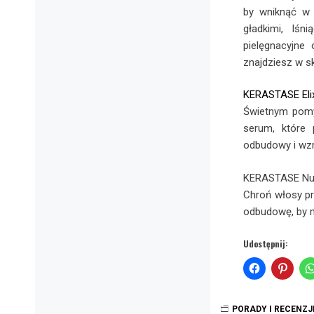
by wniknąć w 
gładkimi, lś
pielęgnacyjne
znajdziesz w sk
KERASTASE Elix
Świetnym pomy
serum, które
odbudowy i wz
KERASTASE Nut
Chroń włosy pr
odbudowę, by m
Udostępnij:
PORADY I RECENZJ