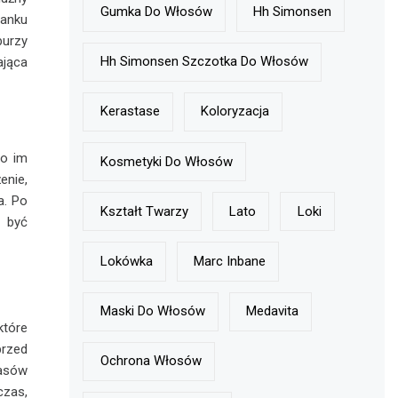
Gumka Do Włosów
Hh Simonsen
anku
burzy
Hh Simonsen Szczotka Do Włosów
ająca
Kerastase
Koloryzacja
to im
Kosmetyki Do Włosów
enie,
a. Po
Kształt Twarzy
Lato
Loki
 być
Lokówka
Marc Inbane
z
Maski Do Włosów
Medavita
które
rzed
Ochrona Włosów
asów
czas,