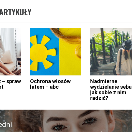
ARTYKUŁY
t – spraw
Ochrona włosów
Nadmierne
nt
latem – abc
wydzielanie seb
jak sobie z nim
radzić?
edni