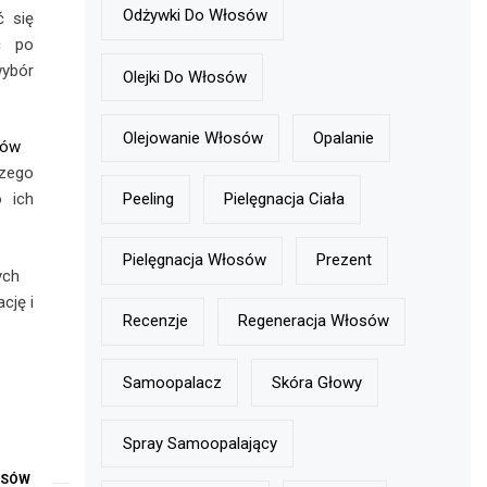
Odżywki Do Włosów
ć się
ć po
wybór
Olejki Do Włosów
Olejowanie Włosów
Opalanie
sów
czego
Peeling
Pielęgnacja Ciała
 ich
Pielęgnacja Włosów
Prezent
ych
cję i
Recenzje
Regeneracja Włosów
Samoopalacz
Skóra Głowy
Spray Samoopalający
OSÓW