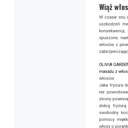
Wiąż wło
W czasie snu n
uszkodzeń me
konsekwencji,
spuszone, nae
włosów z pewn
zabezpieczając
OLIVIA GARDEN
masażu z włos
włosów
Jaka fryzura d
nie powodować
strony powinna
dobrą fryzurą
swobodny kocz
pomocy miękki
włosy o porank