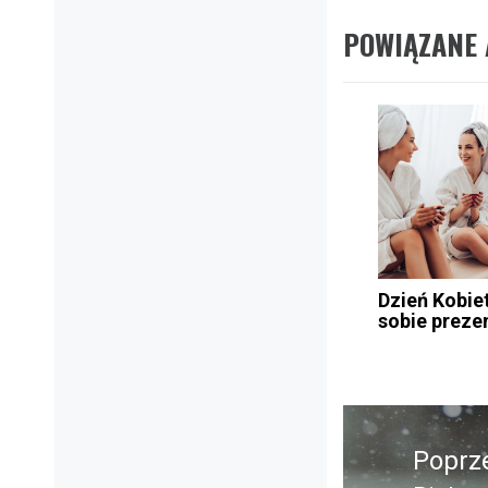
POWIĄZANE 
Dzień Kobie
sobie preze
Nawigacja
wpisu
Poprz