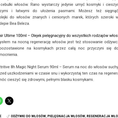
cebulki włosów. Rano wystarczy jedynie umyć kosmyki i cieszy
niącymi i łatwymi do ułożenia pasmami. Możesz też sięgną
 olejki do włosów znanych i cenionych marek, których szeroki 
lepie Bea Beleza.
ir Ultime 100ml – Olejek pielęgnacyjny do wszystkich rodzajów wło
słem na nocną regenerację włosów jest też stosowanie odżyw
 pozostawione na kosmykach przez całą noc przyczyni się do
mocnienia.
ritive 8h Magic Night Serum 90ml – Serum na noc do włosów such
zed uszkodzeniami w czasie snu i wykorzystaj ten czas na regenera
óc cieszyć się zdrowymi, pełnymi blasku kosmykami.
E
ODŻYWKI DO WŁOSÓW
,
PIELĘGNACJA WŁOSÓW
,
REGENERACJA WŁ