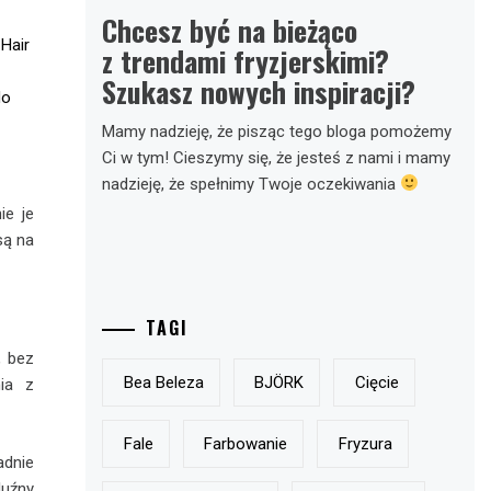
Chcesz być na bieżąco
Hair
z trendami fryzjerskimi?
Szukasz nowych inspiracji?
do
Mamy nadzieję, że pisząc tego bloga pomożemy
Ci w tym! Cieszymy się, że jesteś z nami i mamy
nadzieję, że spełnimy Twoje oczekiwania
ie je
są na
TAGI
, bez
Bea Beleza
BJÖRK
Cięcie
ia z
Fale
Farbowanie
Fryzura
dnie
luźny