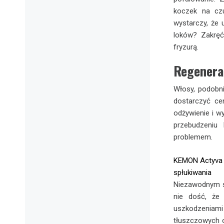
koczek na czu
wystarczy, że 
loków? Zakręć 
fryzurą.
Regenera
Włosy, podobni
dostarczyć ce
odżywienie i w
przebudzeniu 
problemem.
KEMON Actyva 
spłukiwania
Niezawodnym s
nie dość, że
uszkodzenia
tłuszczowych o