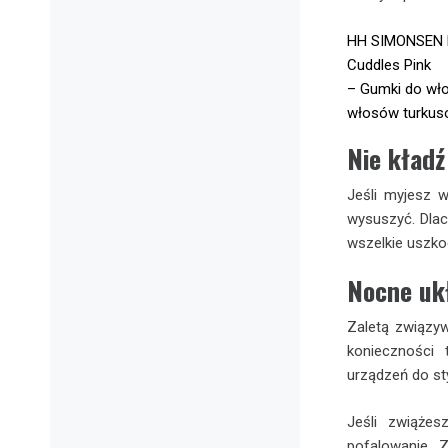
HH SIMONSEN Ha
Cuddles Pink
– Gumki do wł
włosów turkuso
Nie kładź
Jeśli myjesz w
wysuszyć. Dlac
wszelkie uszkod
Nocne uk
Zaletą związyw
konieczności
urządzeń do sty
Jeśli zwiąże
pofalowanie. 