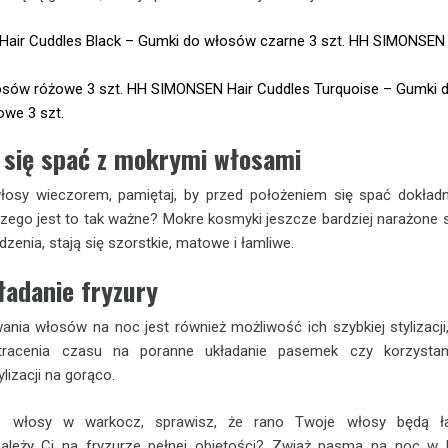
ir Cuddles Black – Gumki do włosów czarne 3 szt.
HH SIMONSEN 
osów różowe 3 szt.
HH SIMONSEN Hair Cuddles Turquoise – Gumki 
we 3 szt.
 się spać z mokrymi włosami
łosy wieczorem, pamiętaj, by przed położeniem się spać dokładn
zego jest to tak ważne? Mokre kosmyki jeszcze bardziej narażone 
zenia, stają się szorstkie, matowe i łamliwe.
ładanie fryzury
ania włosów na noc jest również możliwość ich szybkiej stylizacji
 tracenia czasu na poranne układanie pasemek czy korzystan
lizacji na gorąco.
sz włosy w warkocz, sprawisz, że rano Twoje włosy będą ła
Zależy Ci na fryzurze pełnej objętości? Zwiąż pasma na noc w 