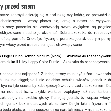
sy przed snem
asze kosmyki ocierają się o poduszkę czy kołdrę, co prowadzi d
chanicznych – włosy plączą się, łamią a nawet są wyrywan
 po nocy pasemka nie zachwycają swym wyglądem, są pognieci
lektryzowane i trudno je okiełznać. Dobra szczotka do rozczesy
ością pomoże Ci ułożyć fryzurę o poranku, jednak dobrym pom
ym włosy przed niszczeniem jest ich związywanie.
 Finger Brush Combo Medium (black) – Szczotka do rozczesywania
iem dzika
ILU My Happy Color Purple – Szczotka do rozczesywania
o spania jest najlepsza? Z jednej strony musi być luźna i swobodn
 uczucia ciągnięcia i nie osłabiać cebulek włosów, jednak z dr
 być na tyle ciasna, by zabezpieczyć włosy przed zniszczeniem. Dl
 na noc jest luźny, szybki warkocz zaplątany tuż nad karkie
ek spięty na czubku głowy. Pamiętaj jednak, by wiązać włosy
ch gumek bez metalowych elementów. Dzięki takim fryzurom T
u będą gładsze, mniej spuszone i co najistotniejsze – niezniszczon