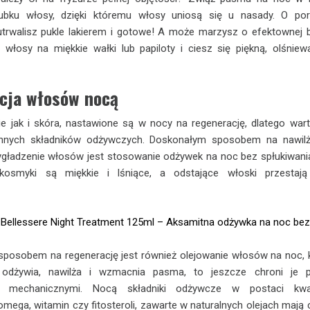
bku włosy, dzięki któremu włosy uniosą się u nasady. O por
utrwalisz pukle lakierem i gotowe! A może marzysz o efektownej 
włosy na miękkie wałki lub papiloty i ciesz się piękną, olśniew
cja włosów nocą
e jak i skóra, nastawione są w nocy na regenerację, dlatego war
nnych składników odżywczych. Doskonałym sposobem na nawilż
ygładzenie włosów jest stosowanie odżywek na noc bez spłukiwani
kosmyki są miękkie i lśniące, a odstające włoski przestają
Bellessere Night Treatment 125ml – Aksamitna odżywka na noc be
posobem na regenerację jest również olejowanie włosów na noc, 
 odżywia, nawilża i wzmacnia pasma, to jeszcze chroni je p
mi mechanicznymi. Nocą składniki odżywcze w postaci kw
mega, witamin czy fitosteroli, zawarte w naturalnych olejach mają 