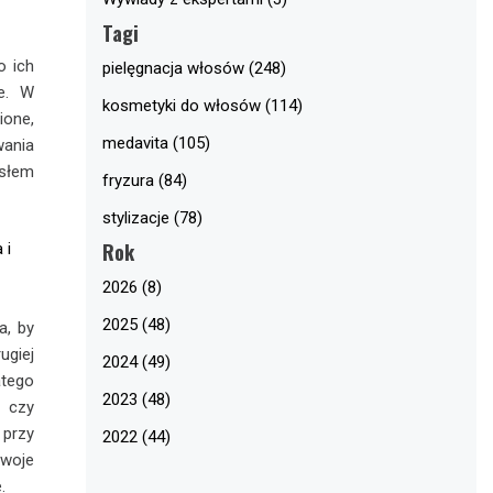
Tagi
o ich
pielęgnacja włosów (248)
e. W
kosmetyki do włosów (114)
one,
medavita (105)
wania
ysłem
fryzura (84)
stylizacje (78)
Rok
 i
2026 (8)
2025 (48)
a, by
ugiej
2024 (49)
atego
2023 (48)
m czy
 przy
2022 (44)
woje
e.