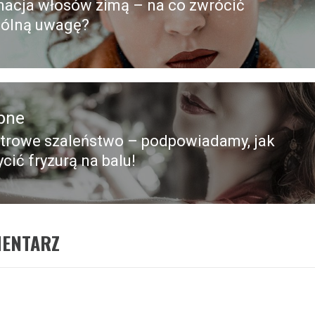
nacja włosów zimą – na co zwrócić
edni
gólną uwagę?
pne
trowe szaleństwo – podpowiadamy, jak
pny
cić fryzurą na balu!
MENTARZ